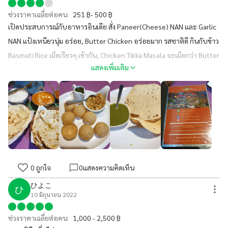
ช่วงราคาเฉลี่ยต่อคน:
251 ฿- 500 ฿
เปิดประสบการณ์กับอาหารอินเดีย สั่ง Paneer(Cheese) NAN และ Garlic
NAN แป้งเหนียวนุ่ม อร่อย, Butter Chicken อร่อยมาก รสชาติดี กินกับข้าว
Basmati Rice เม็ดเรียวๆ เข้ากัน, Chicken Tikka Masala จะเผ็ดกว่า Butter
แสดงเพิ่มเติม
Chicken, ส่วนลูกกลมๆ Pani Puri เป็นแป้งกลมกลวง เจาะแบ่งครึ่งใส่ไส้มัน
ฝรั่งราดน้ำจิ้ม แปลกดี ร้านมีที่จอดรถด้านหลังร้านค่ะ
0
ถูกใจ
0
แสดงความคิดเห็น
ひよこ
ひ
10 มิถุนายน 2022
ช่วงราคาเฉลี่ยต่อคน:
1,000 - 2,500 ฿