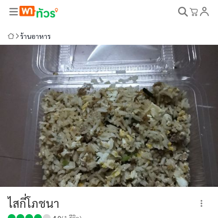
ร้านอาหาร
ไสกี่โภชนา
4.0
(
1
รีวิว)