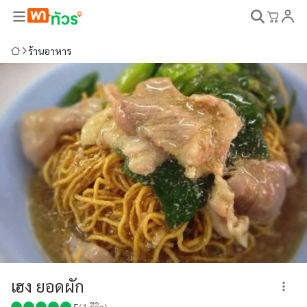
ร้านอาหาร
เฮง ยอดผัก
5
(
1
รีวิว)