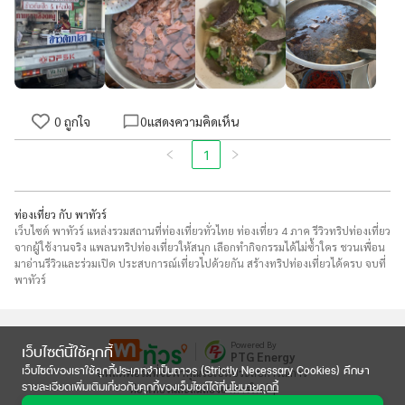
0
ถูกใจ
0
แสดงความคิดเห็น
1
ท่องเที่ยว กับ พาทัวร์
เว็บไซต์ พาทัวร์ แหล่งรวมสถานที่ท่องเที่ยวทั่วไทย ท่องเที่ยว 4 ภาค รีวิวทริปท่องเที่ยว
จากผู้ใช้งานจริง แพลนทริปท่องเที่ยวให้สนุก เลือกทำกิจกรรมได้ไม่ซ้ำใคร ชวนเพื่อน
มาอ่านรีวิวและร่วมเปิด ประสบการณ์เที่ยวไปด้วยกัน สร้างทริปท่องเที่ยวได้ครบ จบที่
พาทัวร์
Powered By
เว็บไซต์นี้ใช้คุกกี้
PTG Energy
เว็บไซต์ของเราใช้คุกกี้ประเภทจำเป็นถาวร (Strictly Necessary Cookies) ศึกษา
แพลตฟอร์มที่จะพาคุณไปเปิดประสบการณ์การ

รายละเอียดเพิ่มเติมเกี่ยวกับคุกกี้ของเว็บไซต์ได้ที่
นโยบายคุกกี้
ท่องเที่ยวและลิ้มลองอาหารใหม่ๆ