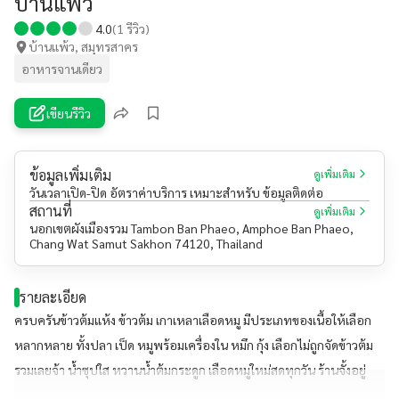
บ้านแพ้ว
4.0
(
1
รีวิว)
บ้านแพ้ว, สมุทรสาคร
อาหารจานเดียว
เขียนรีวิว
ข้อมูลเพิ่มเติม
ดูเพิ่มเติม
วันเวลาเปิด-ปิด อัตราค่าบริการ เหมาะสำหรับ ข้อมูลติดต่อ
สถานที่
ดูเพิ่มเติม
นอกเขตผังเมืองรวม Tambon Ban Phaeo, Amphoe Ban Phaeo,
Chang Wat Samut Sakhon 74120, Thailand
รายละเอียด
ครบครันข้าวต้มแห้ง ข้าวต้ม เกาเหลาเลือดหมู มีประเภทของเนื้อให้เลือก
หลากหลาย ทั้งปลา เป็ด หมูพร้อมเครื่องใน หมึก กุ้ง เลือกไม่ถูกจัดข้าวต้ม
รวมเลยจ้า น้ำซุปใส หวานน้ำต้มกระดูก เลือดหมูใหม่สดทุกวัน ร้านจั้งอยู่
หน้าธนาคารธนชาติสาขาบ้านแพ้วนะจ๊ะ