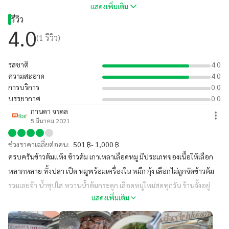
แสดงเพิ่มเติม
รีวิว
4.0
(
1
รีวิว)
รสชาติ
4.0
ความสะอาด
4.0
การบริการ
0.0
บรรยากาศ
0.0
กานดา จรดล
5 มีนาคม 2021
ช่วงราคาเฉลี่ยต่อคน:
501 ฿- 1,000 ฿
ครบครันข้าวต้มแห้ง ข้าวต้ม เกาเหลาเลือดหมู มีประเภทของเนื้อให้เลือก
หลากหลาย ทั้งปลา เป็ด หมูพร้อมเครื่องใน หมึก กุ้ง เลือกไม่ถูกจัดข้าวต้ม
รวมเลยจ้า น้ำซุปใส หวานน้ำต้มกระดูก เลือดหมูใหม่สดทุกวัน ร้านจั้งอยู่
แสดงเพิ่มเติม
หน้าธนาคารธนชาติสาขาบ้านแพ้วนะจ๊ะ