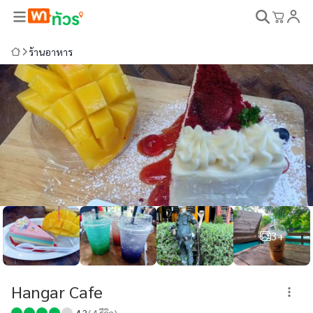
ร้านอาหาร
3+
Hangar Cafe
4.3
(
4
รีวิว)