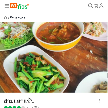
ร้านอาหาร
สามแยกแซ๊บ
4.0
(
1
รีวิว)