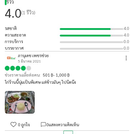
รีวิว
4.0
(
1
รีวิว)
รสชาติ
4.0
ความสะอาด
4.0
การบริการ
0.0
บรรยากาศ
0.0
ภานุเดช เพชรช่วย
5 มีนาคม 2021
ช่วงราคาเฉลี่ยต่อคน:
501 ฿- 1,000 ฿
ไก่ร้านนี้นุ่มเป็นพิเศษ แต่ข้าวมันๆ ไปนิดนึง
0
ถูกใจ
0
แสดงความคิดเห็น