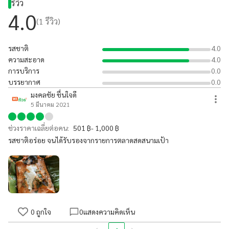
รีวิว
4.0
(
1
รีวิว)
รสชาติ
4.0
ความสะอาด
4.0
การบริการ
0.0
บรรยากาศ
0.0
มงคลชัย ชื่นใจดี
5 มีนาคม 2021
ช่วงราคาเฉลี่ยต่อคน:
501 ฿- 1,000 ฿
รสชาติอร่อย จนได้รับรองจากรายการตลาดสดสนามเป้า
0
ถูกใจ
0
แสดงความคิดเห็น