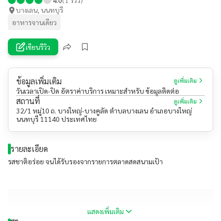
บางเลน, นนทบุรี
อาหารจานเดียว
เขียนรีวิว
ข้อมูลเพิ่มเติม
ดูเพิ่มเติม
วันเวลาเปิด-ปิด อัตราค่าบริการ เหมาะสำหรับ ข้อมูลติดต่อ
สถานที่
ดูเพิ่มเติม
32/1 หมู่10 ถ. บางใหญ่-บางคูลัด ตำบลบางเลน อำเภอบางใหญ่
นนทบุรี 11140 ประเทศไทย
รายละเอียด
รสชาติอร่อย จนได้รับรองจากรายการตลาดสดสนามเป้า
แสดงเพิ่มเติม