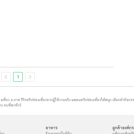
1
่องเที่ยว 4 ภาค รีวิวทริปท่องเที่ยวจากผู้ใช้งานจริง แพลนทริปท่องเที่ยวให้สนุก เลือกทำกิจกร
บ จบที่พาทัวร์
อาหาร
ลูกค้าองค์กร
่ยว
ร้านอาหารใกล้ฉัน
แพ็กเกจสำหรั