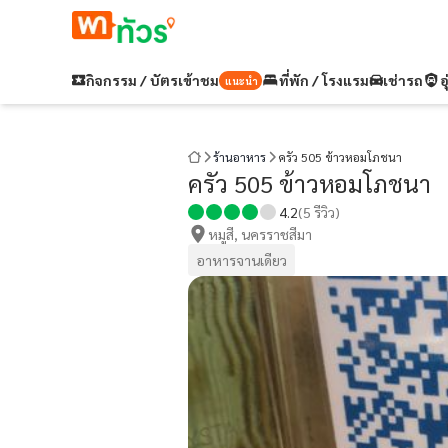
กิจกรรม / บัตรเข้าชม
ที่พัก / โรงแรม
เช่ารถ
อ
แนะนำ
ร้านอาหาร
ครัว 505 ข้าวหอมโภชนา
ครัว 505 ข้าวหอมโภชนา
4.2
(
5
รีวิว)
หมูสี, นครราชสีมา
อาหารจานเดียว