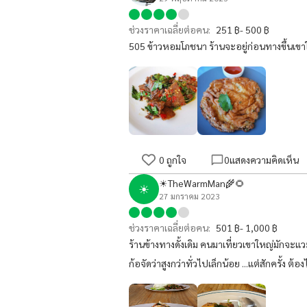
ช่วงราคาเฉลี่ยต่อคน:
251 ฿- 500 ฿
505 ข้าวหอมโภชนา ร้านจะอยู่ก่อนทางขึ้นเข
0
ถูกใจ
0
แสดงความคิดเห็น
☀TheWarmMan🌾🌻
☀
27 มกราคม 2023
ช่วงราคาเฉลี่ยต่อคน:
501 ฿- 1,000 ฿
ร้านข้างทางดั้งเดิม คนมาเที่ยวเขาใหญ่มักจะ
ก้อจัดว่าสูงกว่าทั่วไปเล็กน้อย ...แต่สักครั้ง 