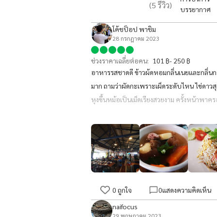
(
5
รีวิว)
บรรยากาศ
โค้ชป็อป พาชิม
28 กรกฎาคม 2023
ช่วงราคาเฉลี่ยต่อคน:
101 ฿- 250 ฿
อาหารรสชาดดี ข้าวผ้ดหอมกลิ่นเนยและกลิ่น
มาก ถามว่าผัดกะเพราะเผ็ดระดับไหน ไข่ดาวสุกดิ
หุงขึ้นหม้อเป็นเม็ดเรียงสวยงาม ครั้งหน้าพาคร
ล่างและตัวเรือนไม้เตี้ยข้างบน ข้างบนค่อนข้
0
ถูกใจ
0
แสดงความคิดเห็น
naifocus
29 พฤษภาคม 2023