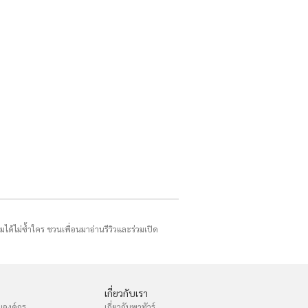
รมได้ไม่ซ้ำใคร ชวนเพื่อนมาอ่านรีวิวและร่วมเปิด
เกี่ยวกับเรา
บองค์กร
เกี่ยวกับพาทัวร์