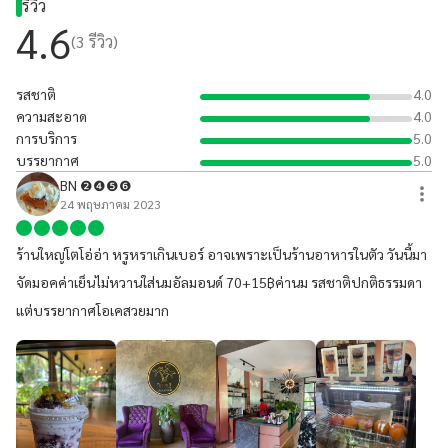
รีวิว
4.6
(
3
รีวิว)
รสชาติ
4.0
ความสะอาด
4.0
การบริการ
5.0
บรรยากาศ
5.0
BN ❷❹❺❻
24 พฤษภาคม 2023
ร้านใหญ่โตโอ่อ่า หรูหราเกินเบอร์ อาจเพราะเป็นร้านอาหารในตัว วันนี้มา
จัดมอคค่าเย็นไม่หวานใส่นมอัลมอนด์ 70+15฿ค่านม รสชาติปกติธรรมดา
แต่บรรยากาศโอเคสวยมาก