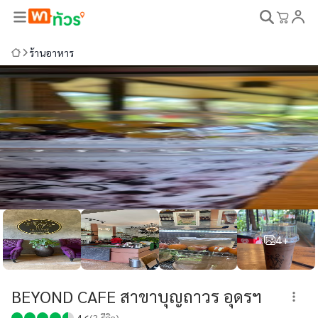
ร้านอาหาร
4+
BEYOND CAFE สาขาบุญถาวร อุดรฯ
4.6
(
3
รีวิว)