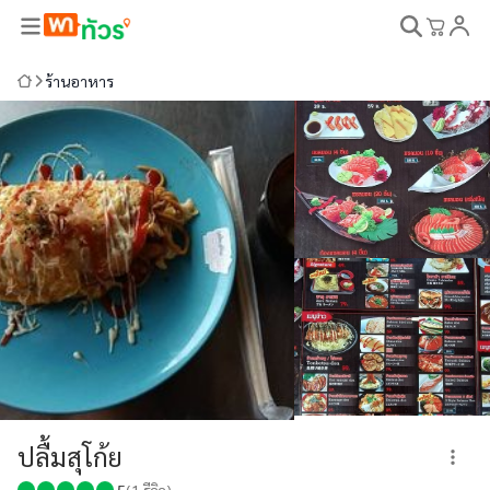
ร้านอาหาร
ปลื้มสุโก้ย
5
(
1
รีวิว)