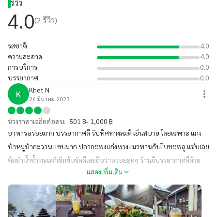
รีวิว
4.0
(
2
รีวิว)
รสชาติ
4.0
ความสะอาด
4.0
การบริการ
0.0
บรรยากาศ
0.0
Khet N
K
26 มีนาคม 2023
ช่วงราคาเฉลี่ยต่อคน:
501 ฿- 1,000 ฿
อาหารอร่อยมาก บรรยากาศดี รับทิศทางลมดี เย็นสบาย โดยเฉพาะ แกง
ป่าหมูป่ากะวาน แซบมาก ปลากะพงแก่งหางแมวทานกับใบชะพลู แซ่บเลย
ต้มยำน้ำข้ำทะเลก็เข็มข้นจัดดีเลยถือว่าอร่อยสุดๆ ร้านมีบรรยากาศดีด้วย
แสดงเพิ่มเติม
แหละ