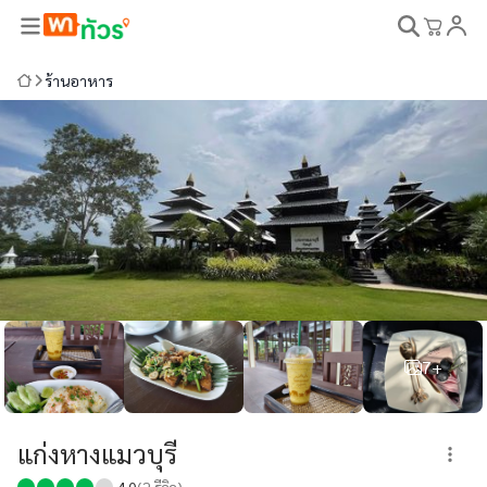
ร้านอาหาร
7+
แก่งหางแมวบุรี
4.0
(
2
รีวิว)