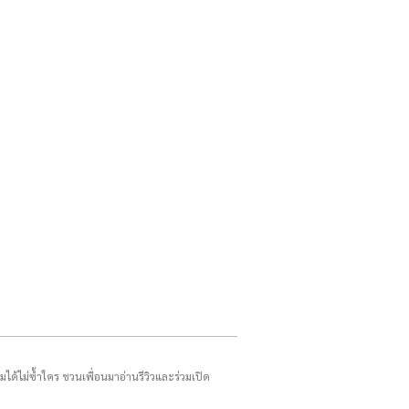
รมได้ไม่ซ้ำใคร ชวนเพื่อนมาอ่านรีวิวและร่วมเปิด