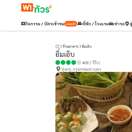
กิจกรรม / บัตรเข้าชม
ที่พัก / โรงแรม
เช่ารถ
อ
แนะนำ
ร้านอาหาร
อิ่มเอิบ
อิ่มเอิบ
4.0
(
1
รีวิว)
ทุ่งครุ, กรุงเทพมหานคร