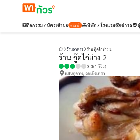
กิจกรรม / บัตรเข้าชม
ที่พัก / โรงแรม
เช่ารถ
อ
แนะนำ
ร้านอาหาร
ร้าน กู๊ดไก่ย่าง 2
ร้าน กู๊ดไก่ย่าง 2
3.0
(
1
รีวิว)
แสนภูดาษ, ฉะเชิงเทรา