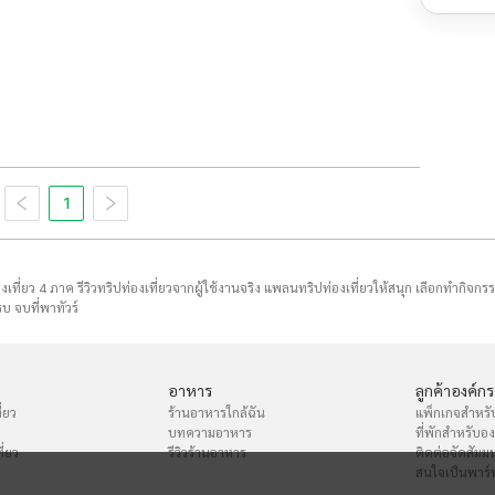
1
่องเที่ยว 4 ภาค รีวิวทริปท่องเที่ยวจากผู้ใช้งานจริง แพลนทริปท่องเที่ยวให้สนุก เลือกทำกิจกร
บ จบที่พาทัวร์
อาหาร
ลูกค้าองค์กร
่ยว
ร้านอาหารใกล้ฉัน
แพ็กเกจสำหรั
บทความอาหาร
ที่พักสำหรับอ
ี่ยว
รีวิวร้านอาหาร
ติดต่อจัดสัมม
สนใจเป็นพาร์ท