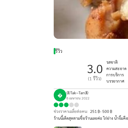
รีวิว
รสชาติ
3.0
ความสะอาด
การบริการ
(
1
รีวิว)
บรรยากาศ
🦋Tak~Tan🦋

8 เมษายน 2022
ช่วงราคาเฉลี่ยต่อคน:
251 ฿- 500 ฿
ร้านนี้เด็ดสุดตามชื่อร้านเลยค่ะ ไก่ย่าง น้ำจิ้มคือ