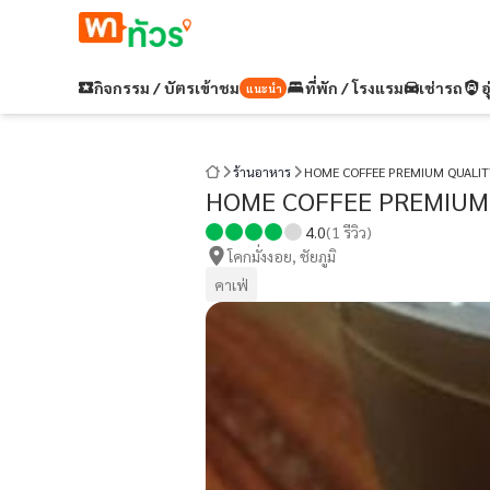
กิจกรรม / บัตรเข้าชม
ที่พัก / โรงแรม
เช่ารถ
อ
แนะนำ
ร้านอาหาร
HOME COFFEE PREMIUM QUALIT
HOME COFFEE PREMIUM
4.0
(
1
รีวิว)
โคกมั่งงอย, ชัยภูมิ
คาเฟ่