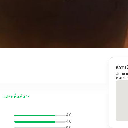
สถานที
Unname
คอนสวร
แสดงเพิ่มเติม
4.0
4.0
0.0