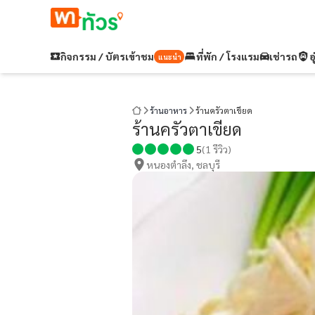
กิจกรรม / บัตรเข้าชม
ที่พัก / โรงแรม
เช่ารถ
อ
แนะนำ
ร้านอาหาร
ร้านครัวตาเขียด
ร้านครัวตาเขียด
5
(
1
รีวิว)
หนองตำลึง, ชลบุรี