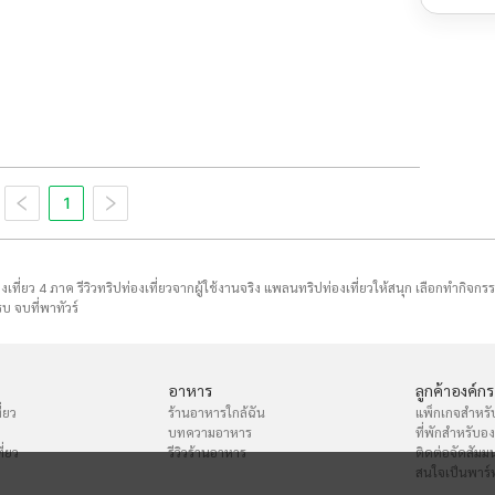
1
่องเที่ยว 4 ภาค รีวิวทริปท่องเที่ยวจากผู้ใช้งานจริง แพลนทริปท่องเที่ยวให้สนุก เลือกทำกิจกร
บ จบที่พาทัวร์
อาหาร
ลูกค้าองค์กร
่ยว
ร้านอาหารใกล้ฉัน
แพ็กเกจสำหรั
บทความอาหาร
ที่พักสำหรับอ
ี่ยว
รีวิวร้านอาหาร
ติดต่อจัดสัมม
สนใจเป็นพาร์ท