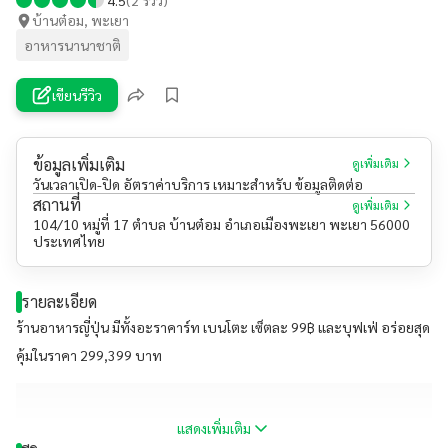
บ้านต๋อม, พะเยา
อาหารนานาชาติ
เขียนรีวิว
ข้อมูลเพิ่มเติม
ดูเพิ่มเติม
วันเวลาเปิด-ปิด อัตราค่าบริการ เหมาะสำหรับ ข้อมูลติดต่อ
สถานที่
ดูเพิ่มเติม
104/10 หมู่ที่ 17 ตำบล บ้านต๋อม อำเภอเมืองพะเยา พะเยา 56000
ประเทศไทย
รายละเอียด
ร้านอาหารญี่ปุ่น มีทั้งอะราคาร์ท เบนโตะ เซ็ตละ 99฿ และบุฟเฟ่ อร่อยสุด
คุ้มในราคา 299,399 บาท
แสดงเพิ่มเติม