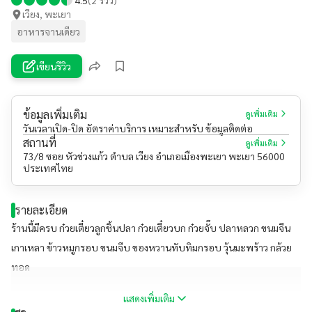
เวียง, พะเยา
อาหารจานเดียว
เขียนรีวิว
ข้อมูลเพิ่มเติม
ดูเพิ่มเติม
วันเวลาเปิด-ปิด อัตราค่าบริการ เหมาะสำหรับ ข้อมูลติดต่อ
สถานที่
ดูเพิ่มเติม
73/8 ซอย หัวข่วงแก้ว ตำบล เวียง อำเภอเมืองพะเยา พะเยา 56000
ประเทศไทย
รายละเอียด
ร้านนี้มีครบ ก๋วยเตี๋ยวลูกชิ้นปลา ก๋วยเตี๋ยวบก ก๋วยจั๊บ ปลาหลวก ขนมจีน
เกาเหลา ข้าวหมูกรอบ ขนมจีบ ของหวานทับทิมกรอบ วุ้นมะพร้าว กล้วย
ทอด
แสดงเพิ่มเติม