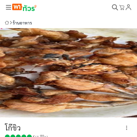
ร้านอาหาร
โก๊ขิว
5
(
1
รีวิว)