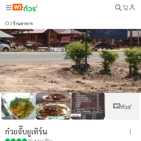
ร้านอาหาร
ก๋วยจั๊บยูเทิร์น
4.3
(
3
รีวิว)