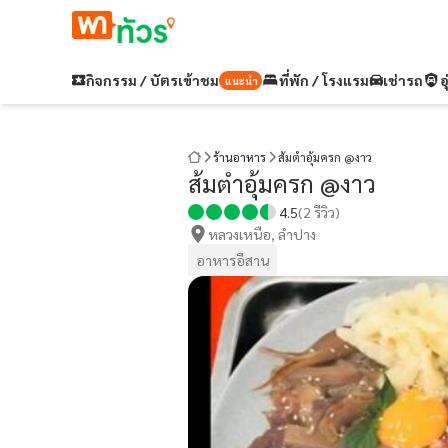
กิจกรรม / บัตรเข้าชม
ที่พัก / โรงแรม
เช่ารถ
อ
แนะนำ
ร้านอาหาร
ส้มตำอุ้มครก @งาว
ส้มตำอุ้มครก @งาว
4.5
(
2
รีวิว)
หลวงเหนือ, ลำปาง
อาหารอีสาน