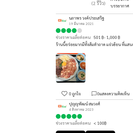
(
2
รีวิว)
บรรยากาศ
นภาพร วงค์ประเสริฐ
19 มีนาคม 2021
ช่วงราคาเฉลี่ยต่อคน:
501 ฿- 1,000 ฿
ร้านนี้อร่อยมากมีทั้งส้มตำถาด แจ่วฮ้อน ที่แสน
0
ถูกใจ
0
แสดงความคิดเห็น
ปุญญพัฒน์ สมวงศ์
4 สิงหาคม 2023
ช่วงราคาเฉลี่ยต่อคน:
< 100฿