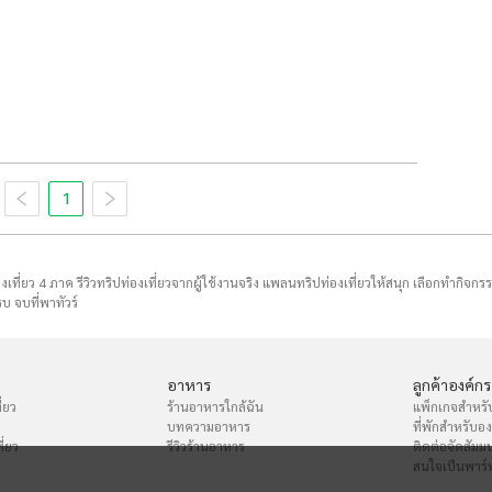
1
่องเที่ยว 4 ภาค รีวิวทริปท่องเที่ยวจากผู้ใช้งานจริง แพลนทริปท่องเที่ยวให้สนุก เลือกทำกิจกร
บ จบที่พาทัวร์
อาหาร
ลูกค้าองค์กร
่ยว
ร้านอาหารใกล้ฉัน
แพ็กเกจสำหรั
บทความอาหาร
ที่พักสำหรับอ
ี่ยว
รีวิวร้านอาหาร
ติดต่อจัดสัมม
สนใจเป็นพาร์ท