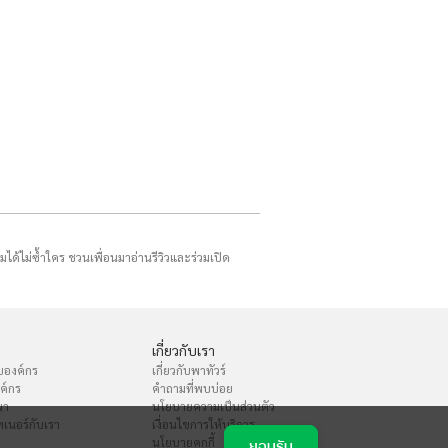
รมได้ไม่ซ้ำใคร ชวนเพื่อนมาอ่านรีวิวและร่วมเปิด
เกี่ยวกับเรา
บองค์กร
เกี่ยวกับพาทัวร์
งค์กร
คำถามที่พบบ่อย
นา
นโยบายความเป็นส่วนตัว
เนอร์กับเรา
เงื่อนไขการให้บริการ
นโยบายคุกกี้
ยอมรับ