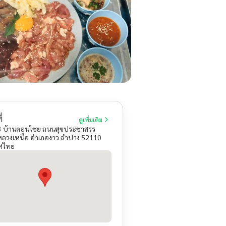
่
ดูเพิ่มเติม
3 บ้านดอนไชย ถนนสุขประชาสรร
ลวงเหนือ อำเภองาว ลำปาง 52110
ศไทย