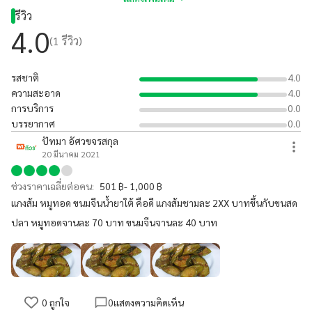
รีวิว
4.0
(
1
รีวิว)
รสชาติ
4.0
ความสะอาด
4.0
การบริการ
0.0
บรรยากาศ
0.0
ปัทมา อัศวขจรสกุล
20 มีนาคม 2021
ช่วงราคาเฉลี่ยต่อคน:
501 ฿- 1,000 ฿
แกงส้ม หมูทอด ขนมจีนน้ำยาใต้ คือดี แกงส้มชามละ 2XX บาทขึ้นกับขนสด
ปลา หมูทอดจานละ 70 บาท ขนมจีนจานละ 40 บาท
0
ถูกใจ
0
แสดงความคิดเห็น