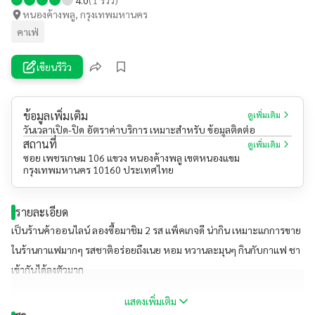
หนองค้างพลู, กรุงเทพมหานคร
คาเฟ่
เขียนรีวิว
ข้อมูลเพิ่มเติม
ดูเพิ่มเติม
วันเวลาเปิด-ปิด อัตราค่าบริการ เหมาะสำหรับ ข้อมูลติดต่อ
สถานที่
ดูเพิ่มเติม
ซอย เพชรเกษม 106 แขวง หนองค้างพลู เขตหนองแขม
กรุงเทพมหานคร 10160 ประเทศไทย
รายละเอียด
เป็นร้านค้าออนไลน์ ลองซื้อมาชิม 2 รส แพ็คเกจดี น่ากิน เหมาะแกการขาย
ในร้านกาแฟมากๆ รสชาติอร่อยถึงเนย หอม หวานละมุนๆ กินกับกาแฟ ชา
เข้ากันได้ลงตัวมาก
แสดงเพิ่มเติม