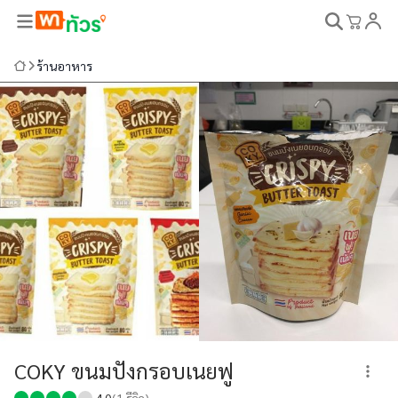
ร้านอาหาร
COKY ขนมปังกรอบเนยฟู
4.0
(
1
รีวิว)