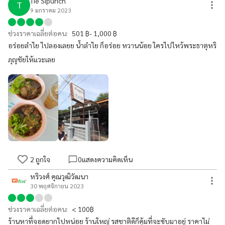
Tie Sipurich
T
9 มกราคม 2023
ช่วงราคาเฉลี่ยต่อคน:
501 ฿- 1,000 ฿
อร่อยลำไย ไปลองเลยย น้ำลำไย ก็อร่อย หวานน้อย ใครไปไหว้พระธาตุหริ
ภุญชัยให้แวะเลย
2
ถูกใจ
0
แสดงความคิดเห็น
หริวงศ์ คุณวุฒิวัฒนา
30 พฤศจิกายน 2023
ช่วงราคาเฉลี่ยต่อคน:
< 100฿
ร้านหาทึ่จอดยากไปหน่อย ร้านใหญ่ รสชาติดีก็คุ้มที่จะขับมาอยู่ ราคาไม่