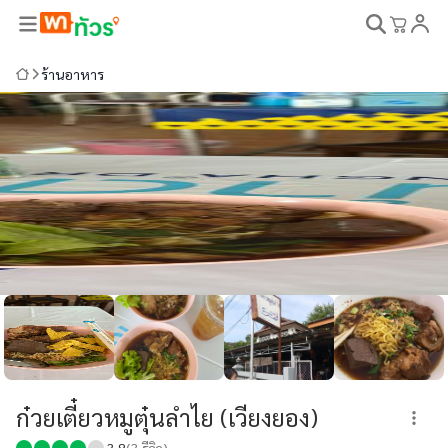
ร้านอาหาร
ก๋วยเตี๋ยวหมูตุ๋นลำไย (เวียงยอง)
3.8
(
3
รีวิว)