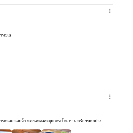
่าทะเล
นยกทะเลมาเลยจ้า หอยแคลงสดๆแกะพร้อมทาน อร่อยทุกอย่าง