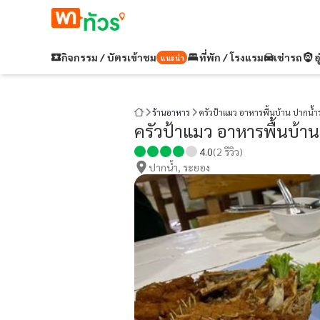
กิจกรรม / บัตรเข้าชม
ที่พัก / โรงแรม
เช่ารถ
อ
แนะนำ
ร้านอาหาร
ครัวป้าแมว อาหารพื้นบ้าน ปากน้
ครัวป้าแมว อาหารพื้นบ้า
4.0
(
2
รีวิว)
ปากน้ำ, ระยอง