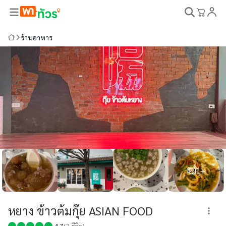
ร้านอาหาร
1+
หยาง ข้าวต้มกุ๊ย ASIAN FOOD
4.7
(
3
รีวิว)