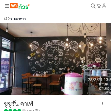
ร้านอาหาร
ซูซูรัน คาเฟ่
4.0
(
1
รีวิว)