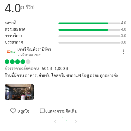
4.0
(
1
รีวิว)
รสชาติ
4.0
ความสะอาด
4.0
การบริการ
0.0
บรรยากาศ
0.0
เกษรี​ จิณห์วรานิวัตร
28 มีนาคม 2021
ช่วงราคาเฉลี่ยต่อคน:
501 ฿- 1,000 ฿
ร้านนี้มีครบ​ อาหาร, ยำแซ่บ ไอศครีม​ ชากาแฟ​ บิงซู อร่อยทุกอย่างค่ะ
0
ถูกใจ
0
แสดงความคิดเห็น
1