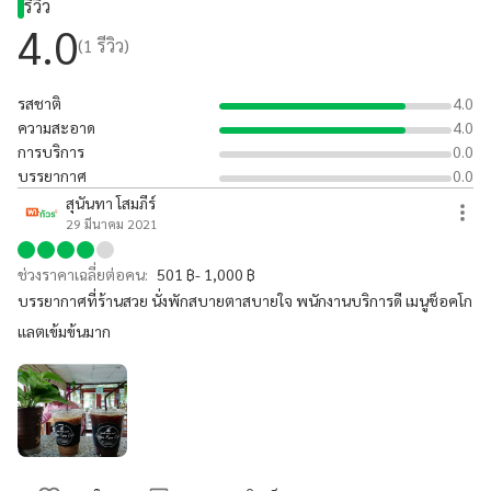
รีวิว
4.0
(
1
รีวิว)
รสชาติ
4.0
ความสะอาด
4.0
การบริการ
0.0
บรรยากาศ
0.0
สุนันทา โสมภีร์
29 มีนาคม 2021
ช่วงราคาเฉลี่ยต่อคน:
501 ฿- 1,000 ฿
บรรยากาศที่ร้านสวย นั่งพักสบายตาสบายใจ พนักงานบริการดี เมนูช็อคโก
แลตเข้มข้นมาก