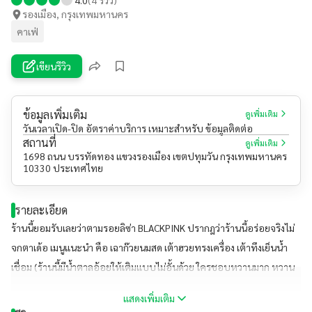
รองเมือง, กรุงเทพมหานคร
คาเฟ่
เขียนรีวิว
ข้อมูลเพิ่มเติม
ดูเพิ่มเติม
วันเวลาเปิด-ปิด อัตราค่าบริการ เหมาะสำหรับ ข้อมูลติดต่อ
สถานที่
ดูเพิ่มเติม
1698 ถนน บรรทัดทอง แขวงรองเมือง เขตปทุมวัน กรุงเทพมหานคร
10330 ประเทศไทย
รายละเอียด
ร้านนี้ยอมรับเลยว่าตามรอยลิซ่า BLACKPINK ปรากฎว่าร้านนี้อร่อยจริงไม่
จกตาเด้อ เมนูแนะนำ คือ เฉาก๊วยนมสด เต้าฮวยทรงเครื่อง เต้าทึงเย็นน้ำ
เชื่อม (ร้านนี้มีน้ำตาลอ้อยให้เติมแบบไม่อั้นด้วย ใครชอบหวานมาก หวาน
น้อย หรือหว๊านหวานก็เติมได้ตามชอบ) และที่เด็ดที่สุดไปแล้วก็ต้องซื้อ
แสดงเพิ่มเติม
กลับบ้านคือ น้ำเต้าหู้เย็นแบบขวด คือดีมากก ทางร้านยังมีเมนูให้เลือกอีก