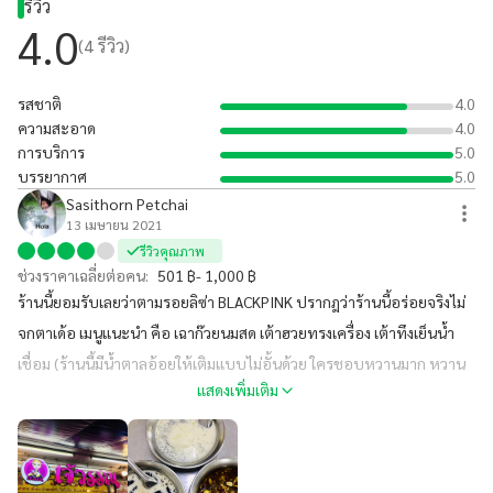
รีวิว
มากมาย ราคาร้านนี้อยู่ที่ประมาณ 12-150 บาท ร้านนี้มี Delivery ด้วยน๊าา
4.0
(
4
รีวิว)
หากใครไม่อยากไปรอคิวใช้บริการได้ แต่บอกเลยถ้าได้ลองแล้วจะติดใจ มัน
คือดีย์มากกกก #แนะนำต้องไป
รสชาติ
4.0
ความสะอาด
4.0
การบริการ
5.0
บรรยากาศ
5.0
Sasithorn Petchai
13 เมษายน 2021
รีวิวคุณภาพ
ช่วงราคาเฉลี่ยต่อคน:
501 ฿- 1,000 ฿
ร้านนี้ยอมรับเลยว่าตามรอยลิซ่า BLACKPINK ปรากฎว่าร้านนี้อร่อยจริงไม่
จกตาเด้อ เมนูแนะนำ คือ เฉาก๊วยนมสด เต้าฮวยทรงเครื่อง เต้าทึงเย็นน้ำ
เชื่อม (ร้านนี้มีน้ำตาลอ้อยให้เติมแบบไม่อั้นด้วย ใครชอบหวานมาก หวาน
แสดงเพิ่มเติม
น้อย หรือหว๊านหวานก็เติมได้ตามชอบ) และที่เด็ดที่สุดไปแล้วก็ต้องซื้อ
กลับบ้านคือ น้ำเต้าหู้เย็นแบบขวด คือดีมากก ทางร้านยังมีเมนูให้เลือกอีก
มากมาย ราคาร้านนี้อยู่ที่ประมาณ 12-150 บาท ร้านนี้มี Delivery ด้วยน๊าา
หากใครไม่อยากไปรอคิวใช้บริการได้ แต่บอกเลยถ้าได้ลองแล้วจะติดใจ มัน