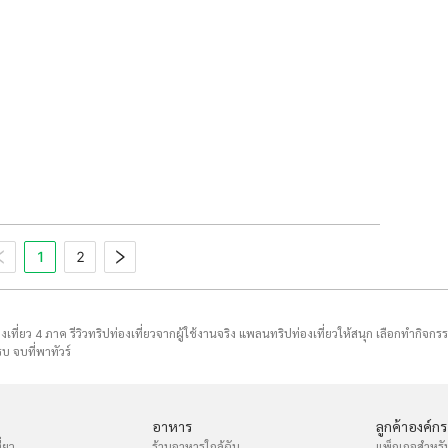
1
2
่องเที่ยว 4 ภาค รีวิวทริปท่องเที่ยวจากผู้ใช้งานจริง แพลนทริปท่องเที่ยวให้สนุก เลือกทำกิจกร
บ จบที่พาทัวร์
อาหาร
ลูกค้าองค์กร
่ยว
ร้านอาหารใกล้ฉัน
แพ็กเกจสำหรั