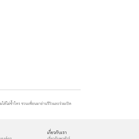
รมได้ไม่ซ้ำใคร ชวนเพื่อนมาอ่านรีวิวและร่วมเปิด
เกี่ยวกับเรา
บองค์กร
เกี่ยวกับพาทัวร์