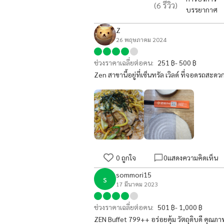
(
6
รีวิว)
บรรยากาศ
Z
26 พฤษภาคม 2024
ช่วงราคาเฉลี่ยต่อคน:
251 ฿- 500 ฿
Zen สาขานี้อยู่ที่เซ็นทรัล เวิลด์ ที่จอดรถสะ
0
ถูกใจ
0
แสดงความคิดเห็น
sommori15
s
17 มีนาคม 2023
ช่วงราคาเฉลี่ยต่อคน:
501 ฿- 1,000 ฿
ZEN Buffet 799++ อร่อยคุ้ม วัตถุดิบดี คุณภา