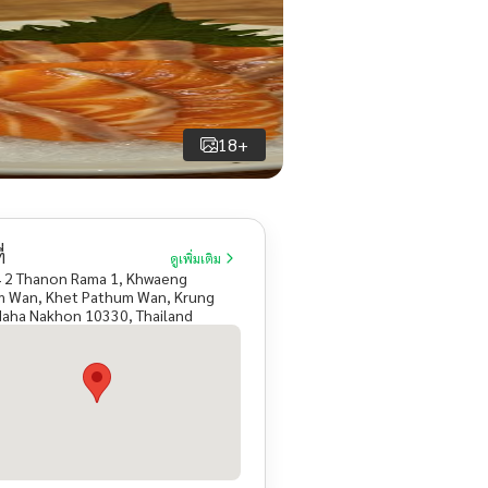
18+
่
ดูเพิ่มเติม
4 2 Thanon Rama 1, Khwaeng
 Wan, Khet Pathum Wan, Krung
aha Nakhon 10330, Thailand