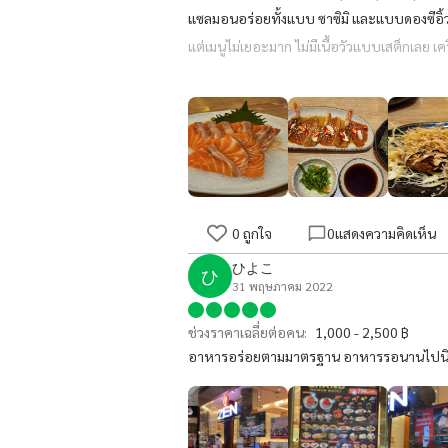
แซลมอนอร่อยทั้งแบบ ซาซิมิ และแบบดองซีอิ้ว
แต่เมนูไม่เยอะมาก ไม่มีเนื้อวัวแบบเสต็กเลย เค
ดี
0
ถูกใจ
0
แสดงความคิดเห็น
ひよこ
ひ
31 พฤษภาคม 2022
ช่วงราคาเฉลี่ยต่อคน:
1,000 - 2,500 ฿
อาหารอร่อยตามมาตรฐาน อาหารรอนานไปน