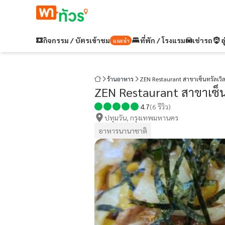
กิจกรรม / บัตรเข้าชม
ที่พัก / โรงแรม
เช่ารถ
อ
แนะนำ
ร้านอาหาร
ZEN Restaurant สาขาเซ็นทรัลเวิล
ZEN Restaurant สาขาเซ็นท
4.7
(
6
รีวิว)
ปทุมวัน, กรุงเทพมหานคร
อาหารนานาชาติ