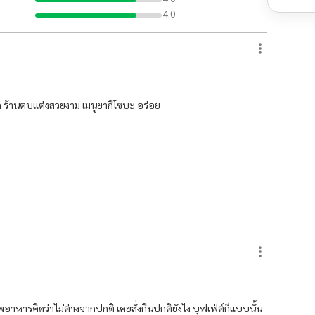
4.0
ดวก ร้านตบแต่งสวยงาม เมนูยากิโซบะ อร่อย
พอาหารคิดว่าไม่ต่างจากปกติ เคยสั่งกินปกติยังไง บุฟเฟ่ต์ก็แบบนั้น