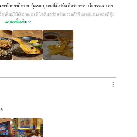
 ทาโกะยากิอร่อย กุ้งเทมปุระแข็งไปนิด คิดว่าอาหารโดยรวมอร่อย
รื่องดื่มมีให้เลือกเยอะดี ไอติมอร่อย โดยรวมถ้ากินแซลมอนเยอะก็คุ้ม
แสดงเพิ่มเติม
+
3
ิด