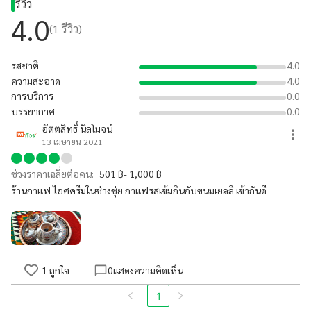
รีวิว
4.0
(
1
รีวิว)
รสชาติ
4.0
ความสะอาด
4.0
การบริการ
0.0
บรรยากาศ
0.0
อัตตสิทธิ์ นิลโมจน์
13 เมษายน 2021
ช่วงราคาเฉลี่ยต่อคน:
501 ฿- 1,000 ฿
ร้านกาแฟ ไอศครีมในช่างชุ่ย กาแฟรสเข้มกินกับขนมเยลลี เข้ากันดี
1
ถูกใจ
0
แสดงความคิดเห็น
1