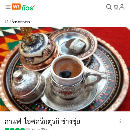
ร้านอาหาร
กาแฟ-ไอศครีมตุรกี ช่างชุ่ย
4.0
(
1
รีวิว)