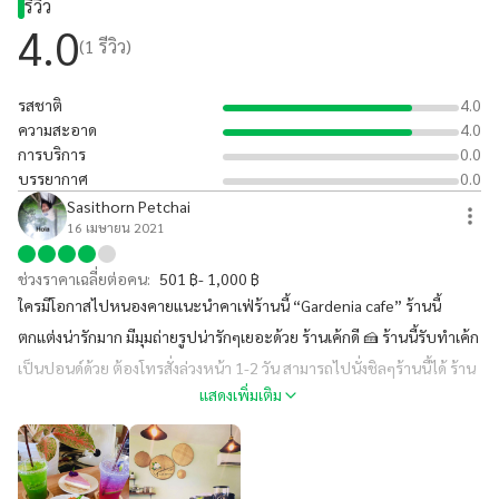
รีวิว
4.0
(
1
รีวิว)
รสชาติ
4.0
ความสะอาด
4.0
การบริการ
0.0
บรรยากาศ
0.0
Sasithorn Petchai
16 เมษายน 2021
ช่วงราคาเฉลี่ยต่อคน:
501 ฿- 1,000 ฿
ใครมีโอกาสไปหนองคายแนะนำคาเฟ่ร้านนี้ “Gardenia cafe” ร้านนี้
ตกแต่งน่ารักมาก มีมุมถ่ายรูปน่ารักๆเยอะด้วย ร้านเค้กดี 🍰 ร้านนี้รับทำเค้ก
เป็นปอนด์ด้วย ต้องโทรสั่งล่วงหน้า 1-2 วัน สามารถไปนั่งชิลๆร้านนี้ได้ ร้าน
แสดงเพิ่มเติม
นี้เข้าร่วมโครงการคนละครึ่งและ ม.33 ด้วย #อยากให้ลองงง #ร้านนี้ซ้อหยี
แนะนำ