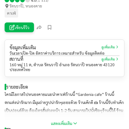
รัตนวาปี, หนองคาย
คาเฟ่
เขียนรีวิว
ข้อมูลเพิ่มเติม
ดูเพิ่มเติม
วันเวลาเปิด-ปิด อัตราค่าบริการ เหมาะสำหรับ ข้อมูลติดต่อ
สถานที่
ดูเพิ่มเติม
160 หมู่ 11 ต, ตำบล รัตนวาปี อำเภอ รัตนวาปี หนองคาย 43120
ประเทศไทย
รายละเอียด
ใครมีโอกาสไปหนองคายแนะนำคาเฟ่ร้านนี้ “Gardenia cafe” ร้านนี้
ตกแต่งน่ารักมาก มีมุมถ่ายรูปน่ารักๆเยอะด้วย ร้านเค้กดี 🍰 ร้านนี้รับทำเค้ก
เป็นปอนด์ด้วย ต้องโทรสั่งล่วงหน้า 1-2 วัน สามารถไปนั่งชิลๆร้านนี้ได้ ร้าน
นี้เข้าร่วมโครงการคนละครึ่งและ ม.33 ด้วย #อยากให้ลองงง #ร้านนี้ซ้อหยี
แสดงเพิ่มเติม
แนะนำ