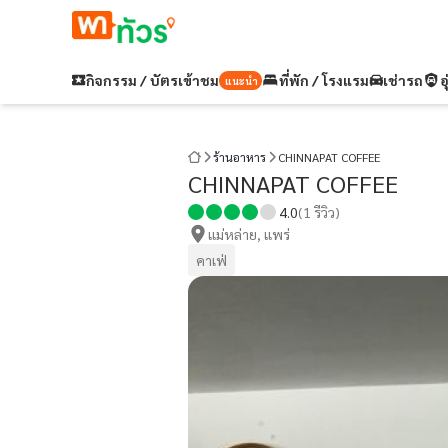
กิจกรรม / บัตรเข้าชม
ที่พัก / โรงแรม
เช่ารถ
อ
แนะนำ
ร้านอาหาร
CHINNAPAT COFFEE
CHINNAPAT COFFEE
4.0
(
1
รีวิว)
แม่หล่าย, แพร่
คาเฟ่