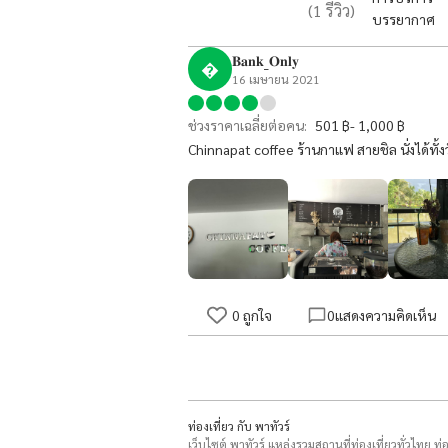
(
1
รีวิว)
บรรยากาศ
𝐁𝐚𝐧𝐤_𝐎𝐧𝐥𝐲

16 เมษายน 2021
ช่วงราคาเฉลี่ยต่อคน:
501 ฿- 1,000 ฿
Chinnapat coffee ร้านกาแฟ สายชิล นั่งได้ทั้ง
0
ถูกใจ
0
แสดงความคิดเห็น
ท่องเที่ยว กับ พาทัวร์
เว็บไซต์ พาทัวร์ แหล่งรวมสถานที่ท่องเที่ยวทั่วไทย ท