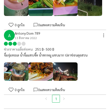
0
ถูกใจ
0
แสดงความคิดเห็น
Antony Dom 789
A
13 สิงหาคม 2022
ช่วงราคาเฉลี่ยต่อคน:
251 ฿- 500 ฿
จิ้มจุ่มทะเล น้ำจิ้มแซบซิ๊ด น้ำตกหมู แซบมาก ปลาช่อนลุยสวน
0
ถูกใจ
0
แสดงความคิดเห็น
1