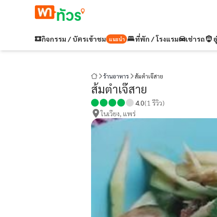
กิจกรรม / บัตรเข้าชม
ที่พัก / โรงแรม
เช่ารถ
อ
แนะนำ
ร้านอาหาร
ส้มตำเจ๊สาย
ส้มตำเจ๊สาย
4.0
(
1
รีวิว)
ในเวียง, แพร่