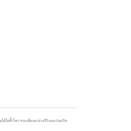
รมได้ไม่ซ้ำใคร ชวนเพื่อนมาอ่านรีวิวและร่วมเปิด