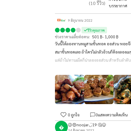
(
10
รีวิว)
บรรยากาศ
9 มิถุนายน 2022
รีวิวคุณภาพ
ช่วงราคาเฉลี่ยต่อคน:
501 ฿- 1,000 ฿
วันนี้ได้ลองทานหมูสามชั้นทอด ออส่วน หอยจ๊อ
สมาชั้นทอดเลย ถ้าใครไม่กลัวอ้วนก็ต้องลองเ
แต่ถ้าไม่ทานเผ็ดก็น่าลองออส่วน สำหรับลำดับ
เด็กๆอาจจะทานไม่ได้ หรือถ้าใครคาดหวังว่าจะไ
เป็นผสมนะคะ แต่ไม่แน่ใจว่าเป็นหมูหรือง่าอะ
0
ถูกใจ
0
แสดงความคิดเห็น
😉😍noojar◡̈19 🤔😋

24 สิงหาคม 2022