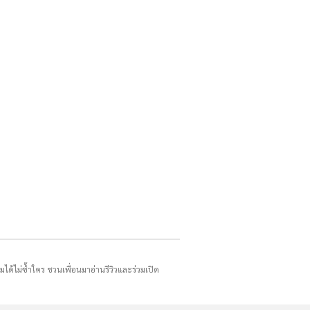
รมได้ไม่ซ้ำใคร ชวนเพื่อนมาอ่านรีวิวและร่วมเปิด