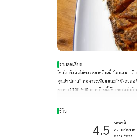
รายละเอียด
ใครไปหัวหินไม่ควรพลาดร้านนี้ “โกหมาก” ร้านน
คุณย่า ปลาเก๋าทอดกระเทียม และกุ้งผัดสะตอ อิ
อาหาร) 100-500 บาท ร้านนี้มีที่จอดรถ มีบริก
Delivery ด้วยน๊าาา #ร้านนี้บิวตี้แนะนำ #ไปล
รีวิว
รสชาติ
4.5
ความสะอาด
การบริการ