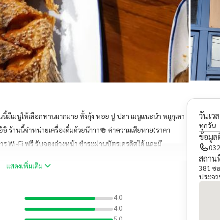
วันเวล
ี้มีเมนูให้เลือกทานมากมาย ทั้งกุ้ง หอย ปู ปลา เมนูแนะนำ หมูกุเลา
ทุกวัน
อิ ร้านนี้จำหน่ายเครื่องดื่มด้วยน๊าาา🍻 ค่าความเสียหาย(ราคา
ข้อมูล
าร Wi-Fi ฟรี รับจองล่วงหน้า ชำระผ่านบัตรเครดิตได้ และมี
032
องๆ
สถานที
แสดงเพิ่มเติม
381 ซอ
ประจวบ
4.0
4.0
5.0