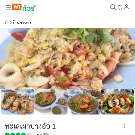
ร้านอาหาร
2+
ทะเลเผาบางอ้อ 1
3.8
(
4
รีวิว)