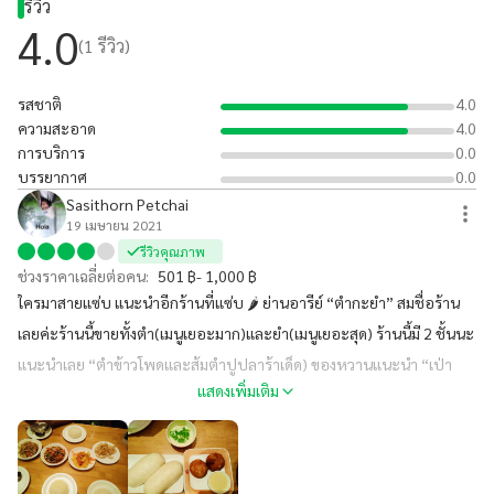
รีวิว
เลยค่ะ
4.0
(
1
รีวิว)
รสชาติ
4.0
ความสะอาด
4.0
การบริการ
0.0
บรรยากาศ
0.0
Sasithorn Petchai
19 เมษายน 2021
รีวิวคุณภาพ
ช่วงราคาเฉลี่ยต่อคน:
501 ฿- 1,000 ฿
ใครมาสายแซ่บ แนะนำอีกร้านที่แซ่บ 🌶 ย่านอารีย์ “ตำกะยำ” สมชื่อร้าน
เลยค่ะร้านนี้ขายทั้งตำ(เมนูเยอะมาก)และยำ(เมนูเยอะสุด) ร้านนี้มี 2 ชั้นนะ
แนะนำเลย “ตำข้าวโพดและส้มตำปูปลาร้าเด็ด) ของหวานแนะนำ “เป่า
แสดงเพิ่มเติม
สังขยาและเป่าทอด” 🍞ร้านนี้ไม่มีที่จอดรถน๊าา รับบัตรเครดิต Wi-Fi ฟรี
และมี Delivery ด้วย #ร้านไม่ลับย่านอารีย์ รถไฟ BTS ลงสถานีอารีย์ก็ถึง
เลยค่ะ