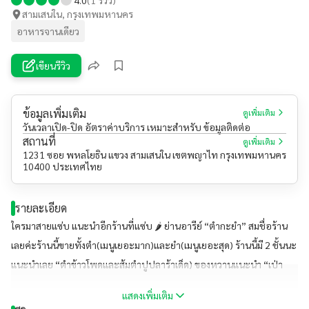
สามเสนใน, กรุงเทพมหานคร
อาหารจานเดียว
เขียนรีวิว
ข้อมูลเพิ่มเติม
ดูเพิ่มเติม
วันเวลาเปิด-ปิด อัตราค่าบริการ เหมาะสำหรับ ข้อมูลติดต่อ
สถานที่
ดูเพิ่มเติม
1231 ซอย พหลโยธิน แขวง สามเสนใน เขตพญาไท กรุงเทพมหานคร
10400 ประเทศไทย
รายละเอียด
ใครมาสายแซ่บ แนะนำอีกร้านที่แซ่บ 🌶 ย่านอารีย์ “ตำกะยำ” สมชื่อร้าน
เลยค่ะร้านนี้ขายทั้งตำ(เมนูเยอะมาก)และยำ(เมนูเยอะสุด) ร้านนี้มี 2 ชั้นนะ
แนะนำเลย “ตำข้าวโพดและส้มตำปูปลาร้าเด็ด) ของหวานแนะนำ “เป่า
สังขยาและเป่าทอด” 🍞ร้านนี้ไม่มีที่จอดรถน๊าา รับบัตรเครดิต Wi-Fi ฟรี
แสดงเพิ่มเติม
และมี Delivery ด้วย #ร้านไม่ลับย่านอารีย์ รถไฟ BTS ลงสถานีอารีย์ก็ถึง