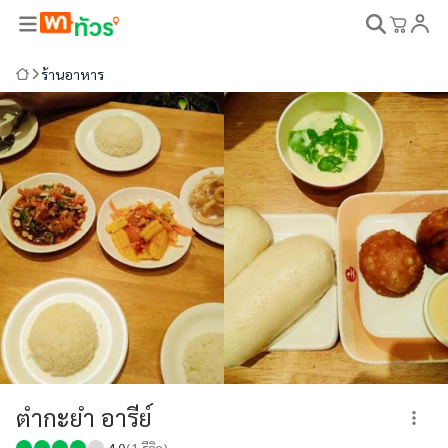
ร้านอาหาร
ตำกะยำ อารีย์
4.0
(
1
รีวิว)