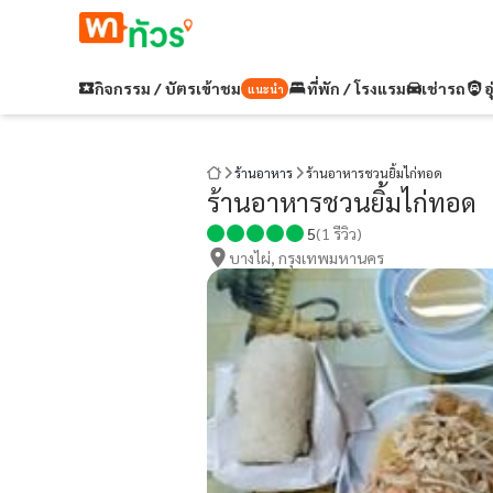
กิจกรรม / บัตรเข้าชม
ที่พัก / โรงแรม
เช่ารถ
อ
แนะนำ
ร้านอาหาร
ร้านอาหารชวนยิ้มไก่ทอด
ร้านอาหารชวนยิ้มไก่ทอด
5
(
1
รีวิว)
บางไผ่, กรุงเทพมหานคร