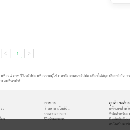
1
่องเที่ยว 4 ภาค รีวิวทริปท่องเที่ยวจากผู้ใช้งานจริง แพลนทริปท่องเที่ยวให้สนุก เลือกทำกิจกร
บ จบที่พาทัวร์
อาหาร
ลูกค้าองค์กร
่ยว
ร้านอาหารใกล้ฉัน
แพ็กเกจสำหรั
บทความอาหาร
ที่พักสำหรับอ
ี่ยว
รีวิวร้านอาหาร
ติดต่อจัดสัมม
สนใจเป็นพาร์ท