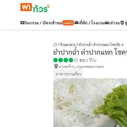
กิจกรรม / บัตรเข้าชม
ที่พัก / โรงแรม
เช่ารถ
อ
แนะนำ
ร้านอาหาร
ยำปากฉ่ำ ตำปากแหก โชคชัย 4
ยำปากฉ่ำ ตำปากแหก โชคช
4.0
(
1
รีวิว)
ลาดพร้าว, กรุงเทพมหานคร
อาหารจานเดียว