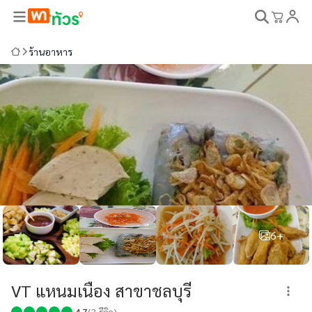
ร้านอาหาร
6+
VT แหนมเนือง สาขาชลบุรี
4.7
(
3
รีวิว)