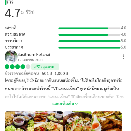
รีวิว
แนะนำ #ต้องลองแล้วมั้ยคะ 😆
4.7
(
3
รีวิว)
รสชาติ
4.0
ความสะอาด
4.0
การบริการ
5.0
บรรยากาศ
5.0
Sasithorn Petchai
19 เมษายน 2021
รีวิวคุณภาพ
ช่วงราคาเฉลี่ยต่อคน:
501 ฿- 1,000 ฿
ใครอยู่ที่ชลบุรี 🧐 นึกอยากกินแหนมเนืองขึ้นมาไม่ต้องไปไกลถึงอุดรหรือ
หนองคายจ้าา แนะนำร้านนี้ “VT แหนมเนือง” @พนัสนิคม เมนูเด็ดเป็น
อะไรไปไม่ได้เลยนอกจาก “แหนมเนือง” 👍🏻 ผักเครื่องเคียงเยอะด้วย 🥬🥒
แสดงเพิ่มเติม
🌶 ทางร้านไม่ได้มีแค่เมนูนี้นะยังมีอาหารอีสานอีกมากมาย ร้านนี้เข้าร่วม
โครงการคนละครึ่งและ ม.33 และมี Delivery ด้วยน๊าา #ร้านนี้พี่แหม่มมี่
แนะนำ #ต้องลองแล้วมั้ยคะ 😆