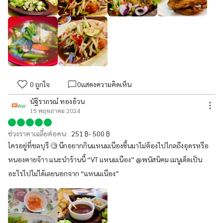
0
ถูกใจ
0
แสดงความคิดเห็น
นัฐิราภรณ์ ทองอ้วน
15 พฤษภาคม 2024
ช่วงราคาเฉลี่ยต่อคน:
251 ฿- 500 ฿
ใครอยู่ที่ชลบุรี 🧐 นึกอยากกินแหนมเนืองขึ้นมาไม่ต้องไปไกลถึงอุดรหรือ
หนองคายจ้าา แนะนำร้านนี้ “VT แหนมเนือง” @พนัสนิคม เมนูเด็ดเป็น
อะไรไปไม่ได้เลยนอกจาก “แหนมเนือง”