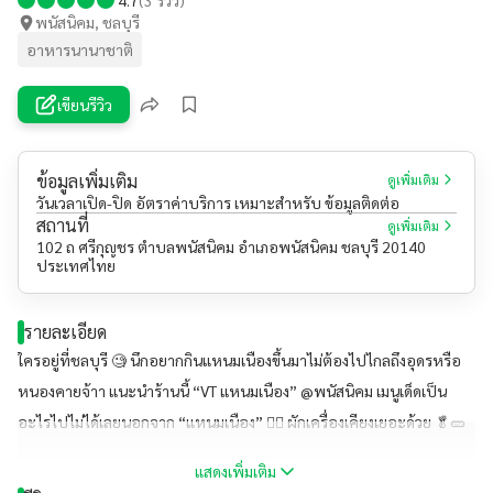
พนัสนิคม, ชลบุรี
อาหารนานาชาติ
เขียนรีวิว
ข้อมูลเพิ่มเติม
ดูเพิ่มเติม
วันเวลาเปิด-ปิด อัตราค่าบริการ เหมาะสำหรับ ข้อมูลติดต่อ
สถานที่
ดูเพิ่มเติม
102 ถ ศรีกุญชร ตำบลพนัสนิคม อำเภอพนัสนิคม ชลบุรี 20140
ประเทศไทย
รายละเอียด
ใครอยู่ที่ชลบุรี 🧐 นึกอยากกินแหนมเนืองขึ้นมาไม่ต้องไปไกลถึงอุดรหรือ
หนองคายจ้าา แนะนำร้านนี้ “VT แหนมเนือง” @พนัสนิคม เมนูเด็ดเป็น
อะไรไปไม่ได้เลยนอกจาก “แหนมเนือง” 👍🏻 ผักเครื่องเคียงเยอะด้วย 🥬🥒
🌶 ทางร้านไม่ได้มีแค่เมนูนี้นะยังมีอาหารอีสานอีกมากมาย ร้านนี้เข้าร่วม
แสดงเพิ่มเติม
โครงการคนละครึ่งและ ม.33 และมี Delivery ด้วยน๊าา #ร้านนี้พี่แหม่มมี่