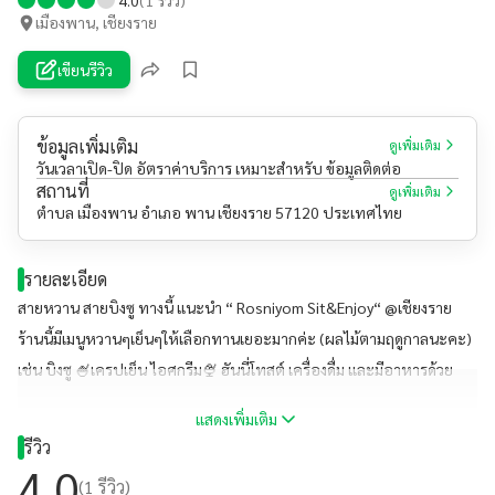
เมืองพาน, เชียงราย
เขียนรีวิว
ข้อมูลเพิ่มเติม
ดูเพิ่มเติม
วันเวลาเปิด-ปิด อัตราค่าบริการ เหมาะสำหรับ ข้อมูลติดต่อ
สถานที่
ดูเพิ่มเติม
ตำบล เมืองพาน อำเภอ พาน เชียงราย 57120 ประเทศไทย
รายละเอียด
สายหวาน สายบิงซู ทางนี้ แนะนำ “ Rosniyom Sit&Enjoy“ @เชียงราย
ร้านนี้มีเมนูหวานๆเย็นๆให้เลือกทานเยอะมากค่ะ (ผลไม้ตามฤดูกาลนะคะ)
เช่น บิงซู 🍧เครปเย็น ไอศกรีม🍨 ฮันนี่โทสต์ เครื่องดื่ม และมีอาหารด้วย
ร้านนี้ตกแต่งน่ารักมาก #ร้านนี้พี่แหม่มมี่แนะนำ #สายหวานเย็น ❄️
แสดงเพิ่มเติม
รีวิว
4.0
(
1
รีวิว)