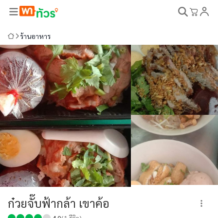
ร้านอาหาร
ก๋วยจั๊บฟ้ากล้า เขาค้อ
4.0
(
1
รีวิว)