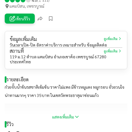
แคมป์สน, เพชรบูรณ์
เขียนรีวิว
ข้อมูลเพิ่มเติม
ดูเพิ่มเติม
วันเวลาเปิด-ปิด อัตราค่าบริการ เหมาะสำหรับ ข้อมูลติดต่อ
สถานที่
ดูเพิ่มเติม
119 ม.12 ตำบล แคมป์สน อำเภอเขาค้อ เพชรบูรณ์ 67280
ประเทศไทย
รายละเอียด
ก๋วยจั๊บน้ำข้นรสชาติเข้มข้น ราคาไม่แพง มีข้าวหมูแดง หมูกรอบ ยั่วยวนใจ
น่าทานมากๆ ราคา 35บาท ในเขตวัดพระธาตุผาซ่อนแก้ว
แสดงเพิ่มเติม
รีวิว