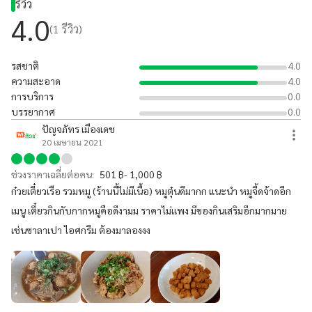
รีวิว
4.0
(
1
รีวิว)
รสชาติ
4.0
ความสะอาด
4.0
การบริการ
0.0
บรรยากาศ
0.0
ปัญจภัทร เมืองเดช
20 เมษายน 2021
ช่วงราคาเฉลี่ยต่อคน:
501 ฿- 1,000 ฿
ก๋วยเตี๋ยวเรือ รวมหมู (ร้านนี้ไม่มีเนื้อ) หมูตุ๋นดีมากก แนะนำ หมูจี้ดจ้าดอีก
เมนู เตี๋ยวกินกับกากหมูคือดีงามม ราคาไม่แพง มีของกินเสริมอีกมากมาย
เช่นซาลาเปา ไอศกรีม ต้องมาลองงง