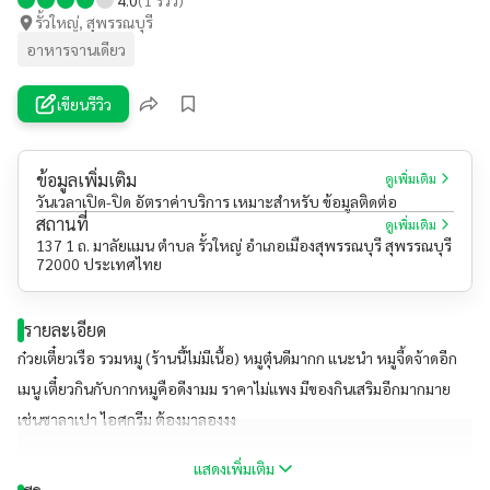
รั้วใหญ่, สุพรรณบุรี
อาหารจานเดียว
เขียนรีวิว
ข้อมูลเพิ่มเติม
ดูเพิ่มเติม
วันเวลาเปิด-ปิด อัตราค่าบริการ เหมาะสำหรับ ข้อมูลติดต่อ
สถานที่
ดูเพิ่มเติม
137 1 ถ. มาลัยแมน ตำบล รั้วใหญ่ อำเภอเมืองสุพรรณบุรี สุพรรณบุรี
72000 ประเทศไทย
รายละเอียด
ก๋วยเตี๋ยวเรือ รวมหมู (ร้านนี้ไม่มีเนื้อ) หมูตุ๋นดีมากก แนะนำ หมูจี้ดจ้าดอีก
เมนู เตี๋ยวกินกับกากหมูคือดีงามม ราคาไม่แพง มีของกินเสริมอีกมากมาย
เช่นซาลาเปา ไอศกรีม ต้องมาลองงง
แสดงเพิ่มเติม