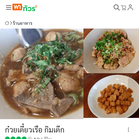
ร้านอาหาร
ก๋วยเตี๋ยวเรือ กิมเต๊ก
4.0
(
1
รีวิว)