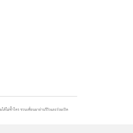
รมได้ไม่ซ้ำใคร ชวนเพื่อนมาอ่านรีวิวและร่วมเปิด