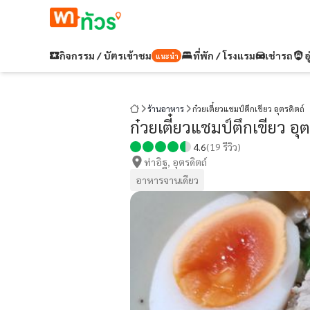
กิจกรรม / บัตรเข้าชม
ที่พัก / โรงแรม
เช่ารถ
อ
แนะนำ
ร้านอาหาร
ก๋วยเตี๋ยวแชมป์ตึกเขียว อุตรดิตถ์
ก๋วยเตี๋ยวแชมป์ตึกเขียว อุต
4.6
(
19
รีวิว)
ท่าอิฐ, อุตรดิตถ์
อาหารจานเดียว