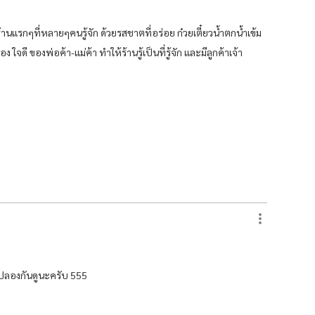
นร้านแรกๆที่หลายๆคนรู้จัก ด้วยรสชาตที่อร่อย ก๋วยเตี๋ยวน้ำตกน้ำเข้ม
 ใจดี ของพ่อค้า-แม่ค้า ทำให้ร้านรู้เป็นที่รู้จัก และมีลูกค้าเจ้า
ไปลองกันดูนะครับ 555