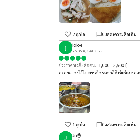
2
ถูกใจ
0
แสดงความคิดเห็น
jojoe
j
25 กรกฎาคม 2022
ช่วงราคาเฉลี่ยต่อคน:
1,000 - 2,500 ฿
อร่อยมากๆไว้ไปทานอีก รสชาติดี เข้มข้น หอม
1
ถูกใจ
0
แสดงความคิดเห็น
Jn🐣
J