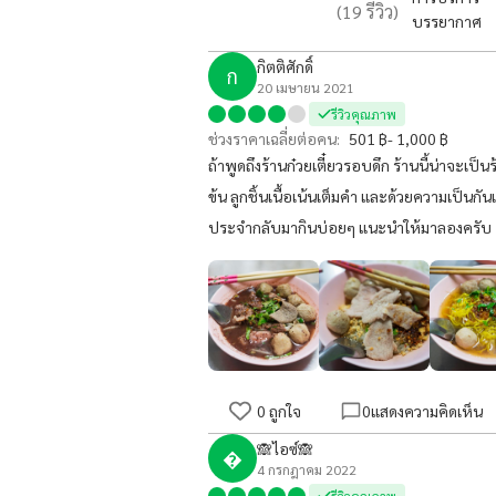
(
19
รีวิว)
บรรยากาศ
กิตติศักดิ์
ก
20 เมษายน 2021
รีวิวคุณภาพ
ช่วงราคาเฉลี่ยต่อคน:
501 ฿- 1,000 ฿
ถ้าพูดถึงร้านก๋วยเตี๋ยวรอบดึก ร้านนี้น่าจะเป็
ข้น ลูกชิ้นเนื้อเน้นเต็มคำ และด้วยความเป็นกันเอง
ประจำกลับมากินบ่อยๆ แนะนำให้มาลองครับ
0
ถูกใจ
0
แสดงความคิดเห็น
🙈ไอซ์🙈

4 กรกฎาคม 2022