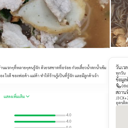
วันเวล
นร้านแรกๆที่หลายๆคนรู้จัก ด้วยรสชาตที่อร่อย ก๋วยเตี๋ยวน้ำตกน้ำเข้ม
ทุกวัน
 ใจดี ของพ่อค้า-แม่ค้า ทำให้ร้านรู้เป็นที่รู้จัก และมีลูกค้าเจ้า
ข้อมูล
086
สถานที
แสดงเพิ่มเติม
J3CX+2
อุตรดิ
4.0
4.0
0.0