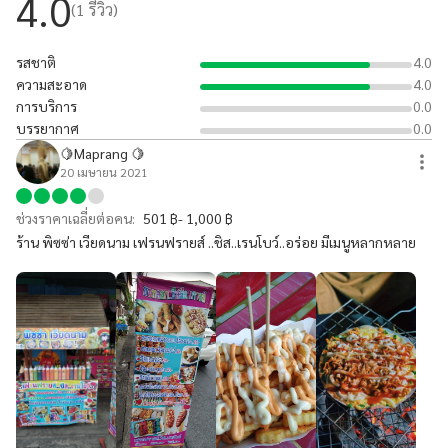
4.0
(
1
รีวิว)
รสชาติ
4.0
ความสะอาด
4.0
การบริการ
0.0
บรรยากาศ
0.0
🍋Maprang 🍋
20 เมษายน 2021
ช่วงราคาเฉลี่ยต่อคน:
501 ฿- 1,000 ฿
ร้าน พิซซ่า เวียดนาม เฟรนฟรายส์ ..ชิส..เรนโบว์..อร่อย มีเมนูหลากหลาย