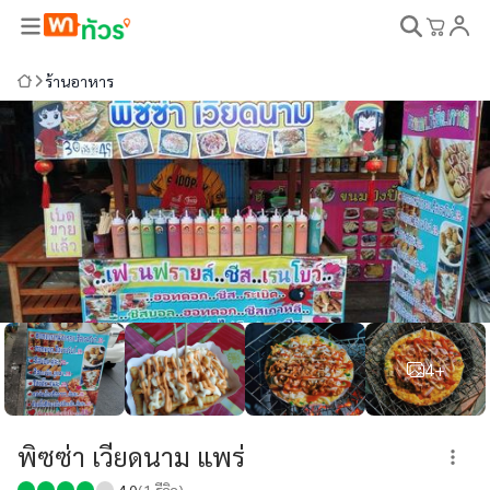
ร้านอาหาร
4+
พิซซ่า เวียดนาม แพร่
4.0
(
1
รีวิว)