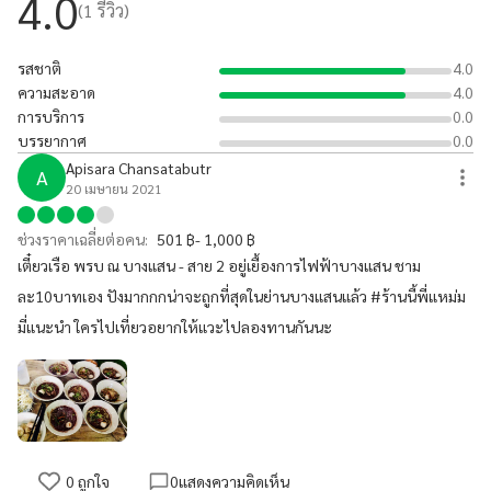
4.0
(
1
รีวิว)
รสชาติ
4.0
ความสะอาด
4.0
การบริการ
0.0
บรรยากาศ
0.0
Apisara Chansatabutr
A
20 เมษายน 2021
ช่วงราคาเฉลี่ยต่อคน:
501 ฿- 1,000 ฿
เตี๋ยวเรือ พรบ ณ บางแสน - สาย 2 อยู่เยื้องการไฟฟ้าบางแสน ชาม
ละ10บาทเอง ปังมากกกน่าจะถูกที่สุดในย่านบางแสนแล้ว #ร้านนี้พี่แหม่ม
มี่แนะนำ ใครไปเที่ยวอยากให้แวะไปลองทานกันนะ
0
ถูกใจ
0
แสดงความคิดเห็น