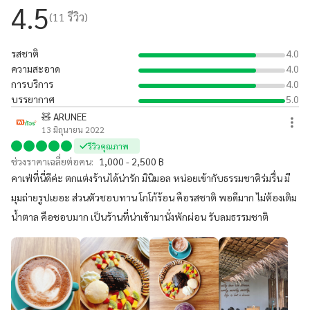
สวน 💃🏻
4.5
(
11
รีวิว)
รสชาติ
4.0
ความสะอาด
4.0
การบริการ
4.0
บรรยากาศ
5.0
🧸 ARUNEE
13 มิถุนายน 2022
รีวิวคุณภาพ
ช่วงราคาเฉลี่ยต่อคน:
1,000 - 2,500 ฿
คาเฟ่ที่นี่ดีค่ะ ตกแต่งร้านได้น่ารัก มินิมอล หน่อยเข้ากับธรรมชาติร่มรื่น มี
มุมถ่ายรูปเยอะ ส่วนตัวชอบทาน โกโก้ร้อน คือรสชาติ พอดีมาก ไม่ต้องเติม
น้ำตาล คือชอบมาก เป็นร้านที่น่าเข้ามานั่งพักผ่อน รับลมธรรมชาติ