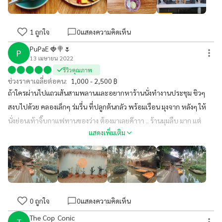
1
ถูกใจ
0
แสดงความคิดเห็น
PuPaE 🍓🍭🌷
P
13 เมษายน 2022
รีวิวคุณภาพ
ช่วงราคาเฉลี่ยต่อคน:
1,000 - 2,500 ฿
ถ้าใครผ่านไปแถวเส้นสามพลานและอยากหาร้านนั่งทำงานประชุม ชิวๆ
สงบไปด้วย คลองเล็กๆ ร่มรี่น ที่ปลูกต้นกลัว พร้อมเรือน มุงจาก หลังๆ ให้
นั่งย่อนเท้าจิ๊บกาแฟทานของว่าง ต้องมาเลยค๊าาา .. ร้านมุมลืบ มาก แต่
แสดงเพิ่มเติม
เข้าไปแล้วหลุดไปอีกโลกเลยคะ
0
ถูกใจ
0
แสดงความคิดเห็น
The Cop_Conic
T