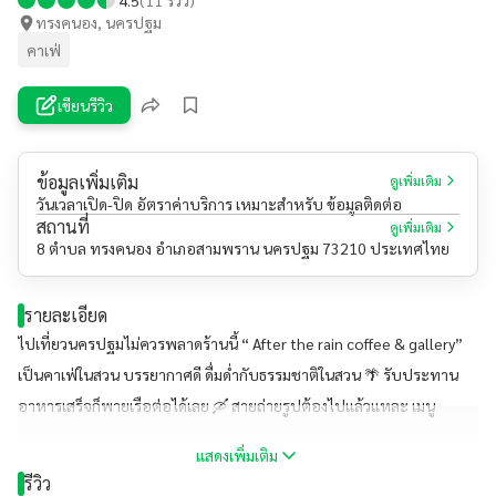
ทรงคนอง, นครปฐม
คาเฟ่
เขียนรีวิว
ข้อมูลเพิ่มเติม
ดูเพิ่มเติม
วันเวลาเปิด-ปิด อัตราค่าบริการ เหมาะสำหรับ ข้อมูลติดต่อ
สถานที่
ดูเพิ่มเติม
8 ตำบล ทรงคนอง อำเภอสามพราน นครปฐม 73210 ประเทศไทย
รายละเอียด
ไปเที่ยวนครปฐมไม่ควรพลาดร้านนี้ “ After the rain coffee & gallery”
เป็นคาเฟ่ในสวน บรรยากาศดี ดื่มด่ำกับธรรมชาติในสวน 🌴 รับประทาน
อาหารเสร็จก็พายเรือต่อได้เลย 🛶 สายถ่ายรูปต้องไปแล้วแหละ เมนู
แนะนำ “สวีทฮาร์ทวาฟเฟิล และฮันนี่โทสต์” เครื่องดื่มมีใ้ห้เลือกเยอะน๊า
แสดงเพิ่มเติม
ร้านนี้มีที่จอดรถ และมี Wi-Fi ฟรี #ร้านนี้บิวตี้แนะนำ #หนีหัวหน้าไปเข้า
รีวิว