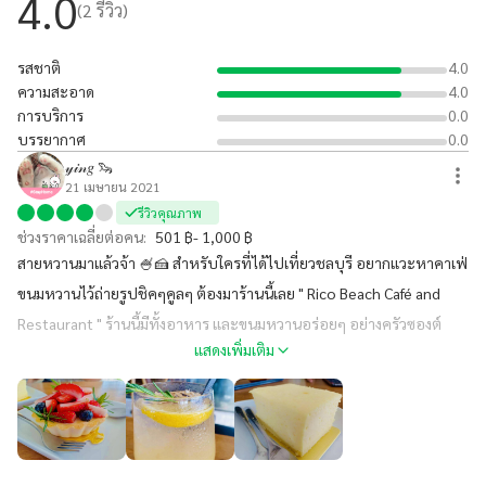
4.0
(
2
รีวิว)
รสชาติ
4.0
ความสะอาด
4.0
การบริการ
0.0
บรรยากาศ
0.0
𝓎𝒾𝓃𝑔 🦦
21 เมษายน 2021
รีวิวคุณภาพ
ช่วงราคาเฉลี่ยต่อคน:
501 ฿- 1,000 ฿
สายหวานมาแล้วจ้า 🍧🍰 สำหรับใครที่ได้ไปเที่ยวชลบุรี อยากแวะหาคาเฟ่
ขนมหวานไว้ถ่ายรูปชิคๆคูลๆ ต้องมาร้านนี้เลย " Rico Beach Café and
Restaurant " ร้านนี้มีทั้งอาหาร และขนมหวานอร่อยๆ อย่างครัวซองต์
แสดงเพิ่มเติม
ขนมเค้ก หรือเครื่องดื่ม บอกเลยว่าอร่อยทุกเมนู อีกอย่างมีมุมไว้ให้ถ่ายรูป
สวยๆหลายมุม ไว้อัพลงโซเชียลด้วยน้า~ #ร้านนี้พี่แหม่มมี่แนะนำ