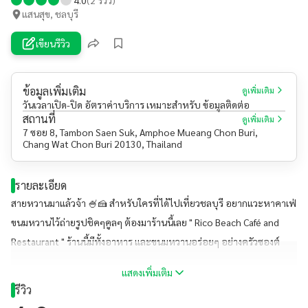
แสนสุข, ชลบุรี
เขียนรีวิว
ข้อมูลเพิ่มเติม
ดูเพิ่มเติม
วันเวลาเปิด-ปิด อัตราค่าบริการ เหมาะสำหรับ ข้อมูลติดต่อ
สถานที่
ดูเพิ่มเติม
7 ซอย 8, Tambon Saen Suk, Amphoe Mueang Chon Buri,
Chang Wat Chon Buri 20130, Thailand
รายละเอียด
สายหวานมาแล้วจ้า 🍧🍰 สำหรับใครที่ได้ไปเที่ยวชลบุรี อยากแวะหาคาเฟ่
ขนมหวานไว้ถ่ายรูปชิคๆคูลๆ ต้องมาร้านนี้เลย " Rico Beach Café and
Restaurant " ร้านนี้มีทั้งอาหาร และขนมหวานอร่อยๆ อย่างครัวซองต์
ขนมเค้ก หรือเครื่องดื่ม บอกเลยว่าอร่อยทุกเมนู อีกอย่างมีมุมไว้ให้ถ่ายรูป
แสดงเพิ่มเติม
สวยๆหลายมุม ไว้อัพลงโซเชียลด้วยน้า~ #ร้านนี้พี่แหม่มมี่แนะนำ
รีวิว