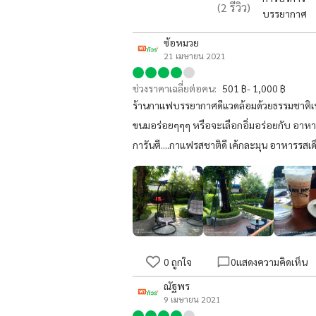
(
2
รีวิว)
บรรยากาศ
ซ้อหมวย
21 เมษายน 2021
ช่วงราคาเฉลี่ยต่อคน:
501 ฿- 1,000 ฿
ร้านกาแฟบรรยากาศดีแวดล้อมด้วยธรรมชาติเ
ขนมอร่อยๆๆๆ หรือจะเลือกอิ่มอร่อยกับ อาหาร
การันตี....กาแฟรสชาติดี เค้กละมุน อาหารรส
0
ถูกใจ
0
แสดงความคิดเห็น
ณัฐพร
9 เมษายน 2021