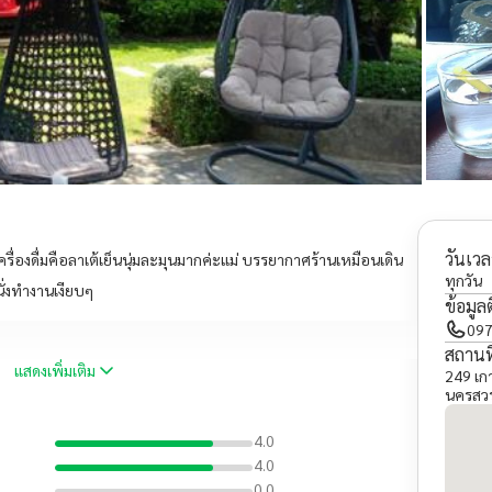
วันเวล
ครื่องดื่มคือลาเต้เย็นนุ่มละมุนมากค่ะแม่ บรรยากาศร้านเหมือนเดิน
ทุกวัน
ั่งทำงานเงียบๆ
ข้อมูล
097
สถานที
แสดงเพิ่มเติม
249 เก
นครสวร
4.0
4.0
0.0