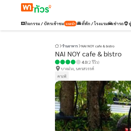
กิจกรรม / บัตรเข้าชม
ที่พัก / โรงแรม
เช่ารถ
อ
แนะนำ
ร้านอาหาร
NAI NOY cafe & bistro
NAI NOY cafe & bistro
4.0
(
2
รีวิว)
บางม่วง, นครสวรรค์
คาเฟ่